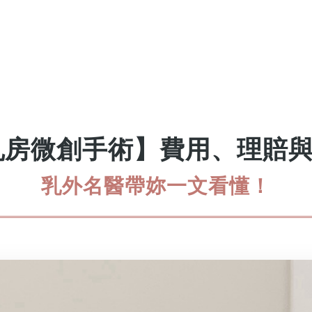
中乳房微創手術】費用、理賠
乳外名醫帶妳一文看懂！