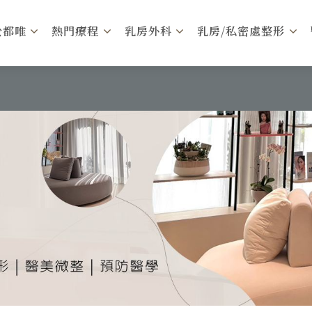
於都唯
熱門療程
乳房外科
乳房/私密處整形
門診時