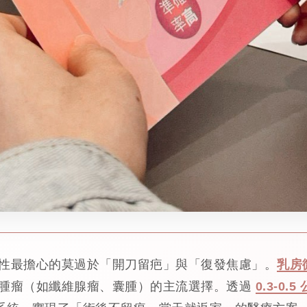
性最擔心的莫過於「開刀留疤」與「復發焦慮」。
乳房
腫瘤（如纖維腺瘤、囊腫）的主流選擇。透過
0.3-0.5