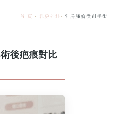
首 頁
乳房外科
乳房腫瘤微創手術
與術後疤痕對比