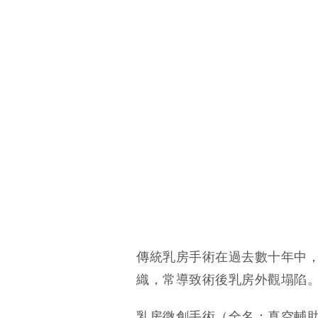
傳統乳房手術在過去數十年中，
織，常導致術後乳房外觀塌陷
乳房微創手術（全名：真空輔