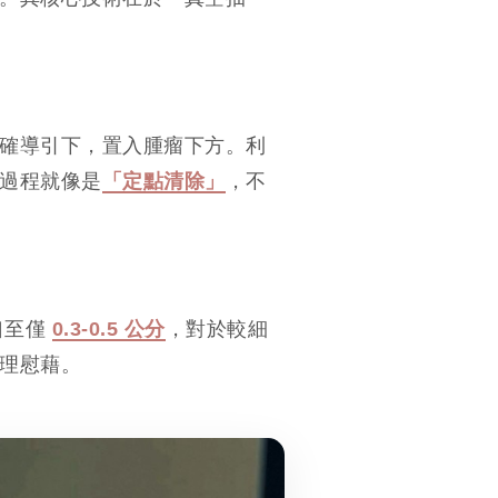
確導引下，置入腫瘤下方。利
過程就像是
「定點清除」
，不
口至僅
0.3-0.5 公分
，對於較細
理慰藉。